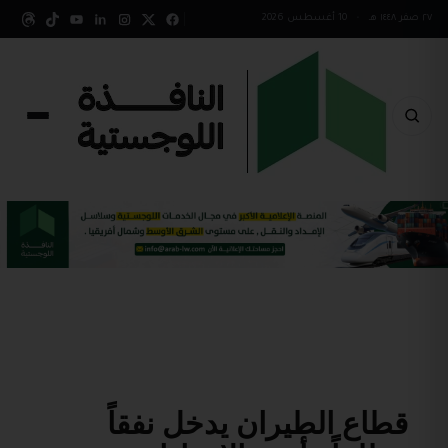
٢٧ صفر ١٤٤٨ هـ
•
10 أغسطس 2026
قطاع الطيران يدخل نفقاً