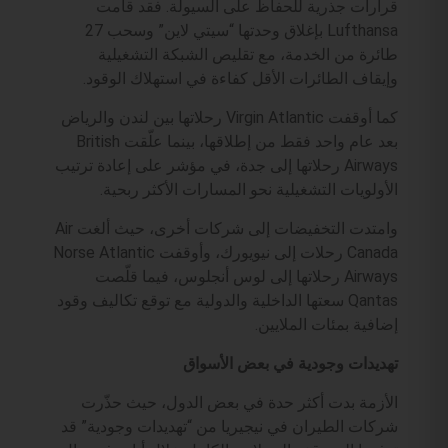
قرارات جذرية للحفاظ على السيولة. فقد قامت
Lufthansa بإغلاق وحدتها “سيتي لاين” وسحب 27
طائرة من الخدمة، مع تقليص الشبكة التشغيلية
وإيقاف الطائرات الأقل كفاءة في استهلاك الوقود.
كما أوقفت Virgin Atlantic رحلاتها بين لندن والرياض
بعد عام واحد فقط من إطلاقها، بينما علّقت British
Airways رحلاتها إلى جدة، في مؤشر على إعادة ترتيب
الأولويات التشغيلية نحو المسارات الأكثر ربحية.
وامتدت التخفيضات إلى شركات أخرى، حيث ألغت Air
Canada رحلات إلى نيويورك، وأوقفت Norse Atlantic
Airways رحلاتها إلى لوس أنجلوس، فيما قلّصت
Qantas سعتها الداخلية والدولية مع توقع تكاليف وقود
إضافية بمئات الملايين.
تهديدات وجودية في بعض الأسواق
الأزمة بدت أكثر حدة في بعض الدول، حيث حذّرت
شركات الطيران في نيجيريا من “تهديدات وجودية” قد