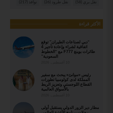
نقل بري
(58)
نقل طرود
(26)
نوافذ
(217)
الأكثر قراءة
“دبي لصناعات الطيران” توقع
اتفاقية لشراء وإعادة تأجير 4
طائرات بوينغ F777 مع “الخطوط
السعودية”
10 أغسطس، 2026
رئيس «موانئ» يبحث مع سفير
المملكة لدى كولومبيا تطورات
القطاع اللوجستي وتعزيز الربط
بالأسواق العالمية
10 أغسطس، 2026
مطار دير الزور الدولي يستقبل أولى
رحلات برنامج الأغذية العالمي