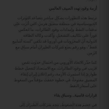
أزمة وقود تهدد الصيف العالمي
ترتبط هذه التطورات بشكل مباشر بتصاعد التوترات
الجيوسياسية في منطقة مضيق هرمز، التي أثرت على
تدفقات النفط وإمدادات وقود الطائرات، ما انعكس
فوراً على تكاليف التشغيل. وأكدت وكالة الطاقة
الدولية أن المخزونات في أوروبا قد تكفي “لستة أسابيع
فقط”، وهو رقم يضع شركات الطيران أمام سباق مع
الزمن.
كما حذّر الاتحاد الأوروبي من احتمال حدوث نقص
قريب في وقود الطائرات، مع الاستعداد لتفعيل خطط
طوارئ إذا استمرت الأزمة، رغم إعلان إيران إبقاء
المضيق مفتوحاً، في خطوة خففت مؤقتاً من الضغوط
على أسعار النفط.
قرارات قاسية.. وسباق بقاء
في خضم هذه الضغوط، تتجه شركات الطيران إلى