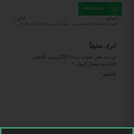
WhatsApp
السابق
التالي
الجمارك العراقية: افتتاح منفذ ربيعة مع سوريا بطاقة ألف شاحنة يومياً
طيران الجزيرة: 1200 رحلة و132 ألف مسافر و300 طن مواد غذائية عبر السعودية خلال فترة الإغلاق المؤقت للأجواء
اترك تعليقاً
لن يتم نشر عنوان بريدك الإلكتروني.
الحقول
الإلزامية مشار إليها بـ
*
التعليق
*