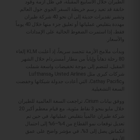
الطيران خلال الأسابيع المقبلة، في ظل أزمة وقود
خانقة قد تعيد رسم خريطة السفر الجوي حول العالم.
وتشير تقديرات حديثة إلى أن نحو 40 شركة طيران
مهددة بتقليص عملياتها أو تعليق جزء منها خلال 40 يوماً
فقط، إذا استمرت الضغوط الحالية على الإمدادات
والأسعار.
وبدأت ملامح الأزمة تتجسد سريعاً، إذ أعلنت KLM إلغاء
80 رحلة ذهاباً وإياباً من مطار أمستردام خلال الشهر
المقبل، لتنضم إلى موجة تخفيضات واسعة شملت
شركات كبرى مثل United Airlines وLufthansa
وCathay Pacific، التي أعادت جدولة شبكاتها وخفضت
السعة التشغيلية.
ووفق بيانات Cirium، تراجعت السعة العالمية للطيران
خلال مايو بنحو 3 نقاط مئوية، مع قيام معظم أكبر 20
شركة طيران عالمياً بتقليص عملياتها، في حين تم
تعديل توقعات نمو القطاع من 4%–6% إلى احتمال
انكماش يصل إلى 3%، في مؤشر واضح على عمق
الأزمة.