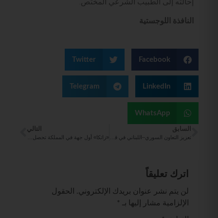
إحالته إلى الطبيب الشرعي المختص.
النافذة اللوجستية
Twitter
Facebook
Telegram
LinkedIn
WhatsApp
السابق
التالي
تعزيز التعاون السوري–اللبناني في قطاع الطيران المدني خلال زيارة رسمية لوفد الهيئة إلى بيروت
«زاتكا» أول جهة في المملكة تحصل على شهادة الاعتماد الدولية للممارسات البيئية والاجتماعية والحوكمة (ESG)
اترك تعليقاً
لن يتم نشر عنوان بريدك الإلكتروني.
الحقول
الإلزامية مشار إليها بـ
*