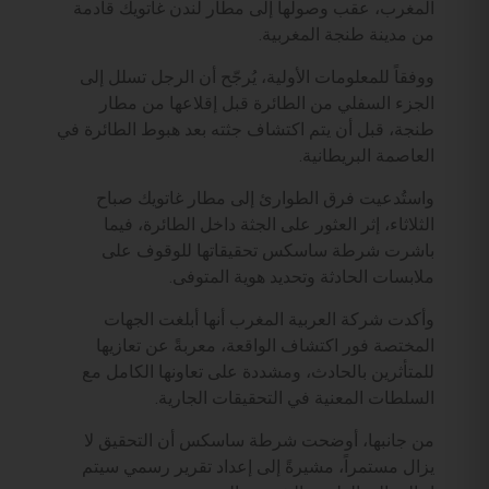
المغرب، عقب وصولها إلى مطار لندن غاتويك قادمة
من مدينة طنجة المغربية.
ووفقاً للمعلومات الأولية، يُرجّح أن الرجل تسلل إلى
الجزء السفلي من الطائرة قبل إقلاعها من مطار
طنجة، قبل أن يتم اكتشاف جثته بعد هبوط الطائرة في
العاصمة البريطانية.
واستُدعيت فرق الطوارئ إلى مطار غاتويك صباح
الثلاثاء، إثر العثور على الجثة داخل الطائرة، فيما
باشرت شرطة ساسكس تحقيقاتها للوقوف على
ملابسات الحادثة وتحديد هوية المتوفى.
وأكدت شركة العربية المغرب أنها أبلغت الجهات
المختصة فور اكتشاف الواقعة، معربةً عن تعازيها
للمتأثرين بالحادث، ومشددة على تعاونها الكامل مع
السلطات المعنية في التحقيقات الجارية.
من جانبها، أوضحت شرطة ساسكس أن التحقيق لا
يزال مستمراً، مشيرةً إلى إعداد تقرير رسمي سيتم