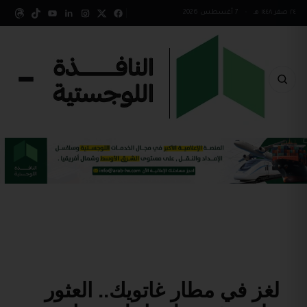
٢٤ صفر ١٤٤٨ هـ
•
7 أغسطس 2026
لغز في مطار غاتويك.. العثور