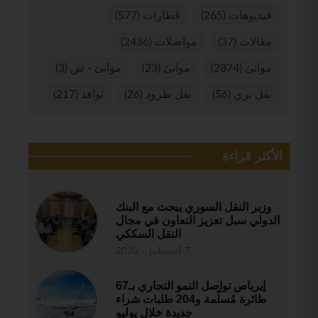
فيديوهات
(265)
قطارات
(577)
مقالات
(37)
مواصلات
(2436)
موانئ
(2874)
موانئ
(23)
موانئ - ش
(3)
نقل بري
(56)
نقل طرود
(26)
نوافذ
(217)
الأكثر قراءة
وزير النقل السوري يبحث مع البنك
الدولي سبل تعزيز التعاون في مجال
النقل السككي
7 أغسطس، 2026
إيرباص تواصل النمو التجاري بـ67
طائرة مُسلّمة و204 طلبات شراء
جديدة خلال يوليو