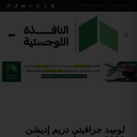
٢٤ صفر ١٤٤٨ هـ
•
7 أغسطس 2026
لوسِد جرافيتي دريم إديشن