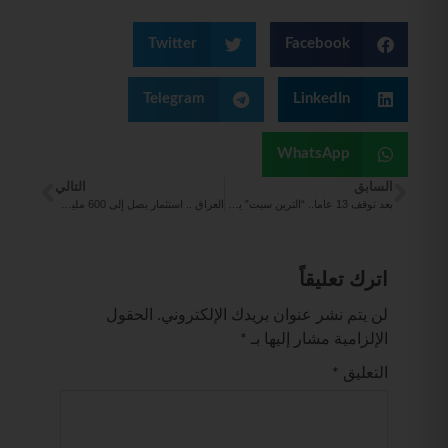
Twitter
Facebook
Telegram
LinkedIn
WhatsApp
السابق
التالي
بعد توقف 13 عاما.. “الترين سيت” يفتح خط حلب – دمشق
العراق .. استثمار يصل إلى 600 مليون دولار لتطوير مطار بغداد الدولي
اترك تعليقاً
لن يتم نشر عنوان بريدك الإلكتروني.
الحقول
الإلزامية مشار إليها بـ
*
التعليق
*