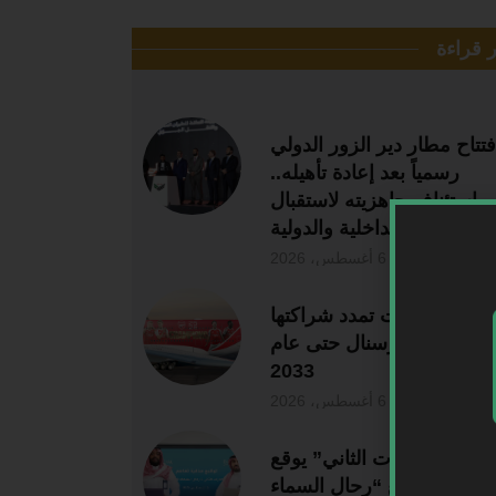
ر قراءة
فتتاح مطار دير الزور الدولي
رسمياً بعد إعادة تأهيله..
واستئناف جاهزيته لاستقبال
الرحلات الداخلية والدولية
6 أغسطس، 2026
يران الإمارات تمدد شراكتها
لتاريخية مع أرسنال حتى عام
2033
6 أغسطس، 2026
“تجمع مطارات الثاني” يوقع
رة تفاهم مع “رحال السماء