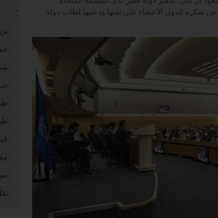
عود آل ثاني، سفير دولة قطر لدى المملكة المتحدة
، عن شكره للدول الأعضاء على ثقتها ودعمها لطلب دولة
بري
جم
شخ
شر
طر
طي
فيد
مقا
موا
نقل