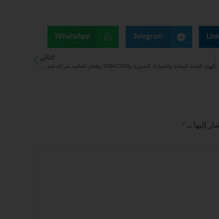
WhatsApp
Telegram
Lin
التالي
نية على التوالي
الهيئة العامة للمنافذ والجمارك السورية وCMA CGM توقعان اتفاقية شراكة استراتيجية لتعزيز النقل والخدمات اللوجستية
ر إليها بـ
*