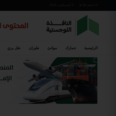
٢٣ صفر ١٤٤٨ هـ
•
6 أغسطس 2026
الرئيسية
جمارك
موانئ
طيران
نقل بري