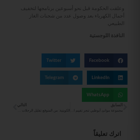
وعلقت الحكومة قبل نحو أسبوعين برنامجها لتخفيف
أحمال الكهرباء بعد وصول عدد من شحنات الغاز
الطبيعي.
النافذة اللوجستية
Twitter
Facebook
Telegram
LinkedIn
WhatsApp
السابق
التالي
مجموعة موانئ أبوظبي تنجز تقييم الأثر البيئي والاجتماعي لمحطة “إيست مول” بميناء “بوانت نوار” الكونغولي
الكويتية: من المتوقع تقليل الرحلات المتجهة لبيروت أو إلغاء بعضها
اترك تعليقاً