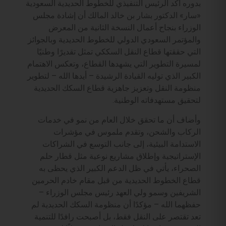
بدوره أكد الرئيس التنفيذي للخطوط الحديدية السعودية
«سار» الدكتور بشار بن خالد المالك أن إشادة مجلس
الوزراء بنجاح أعمال النسخة الثانية من المعرض
والمؤتمر السعودي الدولي للخطوط الحديدية وبالجوائز
التي حققتها قطاع النقل السككي تمثل تقديرًا وطنيًا
لمسيرة التطوير التي يشهدها القطاع، وتعكس الاهتمام
الكبير الذي توليه القيادة الرشيدة – أيدها الله – لتطوير
منظومة النقل وتعزيز جاهزية قطاع السكك الحديدية
لتحقيق مستهدفاته الوطنية.
وأضاف أن ما تحقق خلال العام من نمو في خدمات
الركاب والشحن، وتقدم ملموس في مؤشرات
الاستدامة البيئية، إلى جانب التوسع في الشراكات
الإستراتيجية وإطلاق مشاريع نوعية مثل قطار حلم
الصحراء، يأتي في ظل الدعم الكبير الذي يحظى به
قطاع الخطوط الحديدية من قبل مقام خادم الحرمين
الشريفين وسمو ولي العهد رئيس مجلس الوزراء –
حفظهما الله – مؤكدًا أن منظومة السكك الحديدية لم
تعد تقتصر على النقل فقط، بل أصبحت رافدًا للتنمية