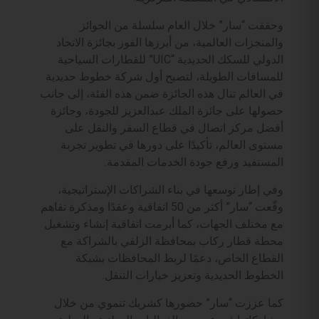
وحققت “سار” خلال العام سلسلة من الجوائز
والمنجزات العالمية، من أبرزها الفوز بجائزة الاتحاد
الدولي للسكك الحديدية “UIC” للقطارات السياحية
للمسافات الطويلة، لتصبح أول شركة خطوط حديدية
في العالم تنال هذه الجائزة ضمن هذه الفئة، إلى جانب
حصولها على جائزة الملك عبدالعزيز للجودة، وجائزة
أفضل مركز اتصال في قطاع السفر والنقل على
مستوى العالم، تأكيدًا على دورها في تطوير تجربة
المستفيد ورفع جودة الخدمات المقدمة.
وفي إطار توسعها في بناء الشراكات الإستراتيجية،
وقّعت “سار” أكثر من 50 اتفاقية وعقدًا ومذكرة تفاهم
مع مختلف الجهات، كما أبرمت اتفاقية إنشاء وتشغيل
محطة قطار ركاب بمحافظة الزلفي بالشراكة مع
القطاع الخاص، دعمًا لربط المحافظات بشبكة
الخطوط الحديدية وتعزيز خيارات التنقل.
كما عززت “سار” حضورها كشريك تنموي من خلال