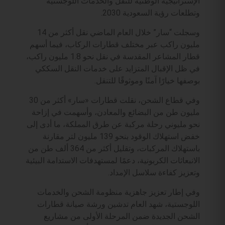
الإستراتيجية الوطنية للنقل والخدمات اللوجستية
وتطلعات رؤية السعودية 2030.
وسجلت “سار” خلال العام الماضي نقل أكثر من 14
مليون راكب عبر مختلف قطارات الركاب، فيما أسهم
قطار المشاعر المقدسة في نقل نحو 1.8 مليون راكب،
في ظل الإقبال المتزايد على خدمات النقل السككي
بوصفها خيارًا آمنًا وموثوقًا للتنقل.
وفي قطاع الشحن، نقلت قطارات «سار» أكثر من 30
مليون طن من البضائع والمعادن، وأسهمت في إزاحة
نحو مليوني رحلة مركبة عن طرق المملكة، ما أدى إلى
خفض استهلاك الوقود بنحو 139 مليون لتر مقارنة
باستهلاك المركبات، وتقليل أكثر من 364 ألف طن من
الانبعاثات الكربونية، دعمًا لمستهدفات الاستدامة البيئية
وتعزيز كفاءة سلاسل الإمداد.
وفي إطار تعزيز جاهزية منظومة الشحن والخدمات
اللوجستية، شهد العام تدشين ورشة صيانة قطارات
الشحن الجديدة ضمن المرحلة الأولى من مشاريع