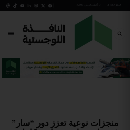
٢٦ صفر ١٤٤٨ هـ
•
9 أغسطس 2026
منجزات نوعية تعزز دور “سار”