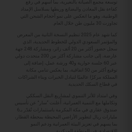
توسعة مجمع الصيانة بالنعيرية، بما أسهم في رفع
كفاءة نقل المعادن والبضائع وربطها بسلاسل الإمداد
الوطنية، وهو ما انعكس على نمو أحجام الشحن التي
تجاوزت 30 مليون طن خلال العام.
كما شهد عام 2025 تنظيم النسخة الثانية من المعرض
والمؤتمر السعودي الدولي للخطوط الحديدية، الذي
سجل حضور أكثر من 20 ألف زائر، ومشاركة 248 جهة
عارضة، إلى جانب مشاركة أكثر من 200 متحدث دولي
عبر 60 جلسة حوارية و40 ورشة عمل، إضافة إلى
توقيع أكثر من 50 اتفاقية، بما يعكس تنامي مكانة
المملكة مركزًا عالميًا لتبادل الخبرات وبناء الشراكات
في قطاع السكك الحديدية.
وفي امتداد للأثر التنموي لمشاريع النقل السككي
وتكاملها مع التنمية العمرانية، أُعلنت “سار” عن تأسيس
صندوق عقاري في مكة المكرمة باستثمارات تُقدّر بـ6
مليارات ريال لتطوير الأراضي المحيطة بمحطة القطار،
بما يسهم في تعزيز البيئة العمرانية ودعم النمو
الاقتصادي في المنطقة المركزية.