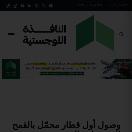
٢٣ صفر ١٤٤٨ هـ
•
6 أغسطس 2026
وصول أول قطار محمّل بالقمح