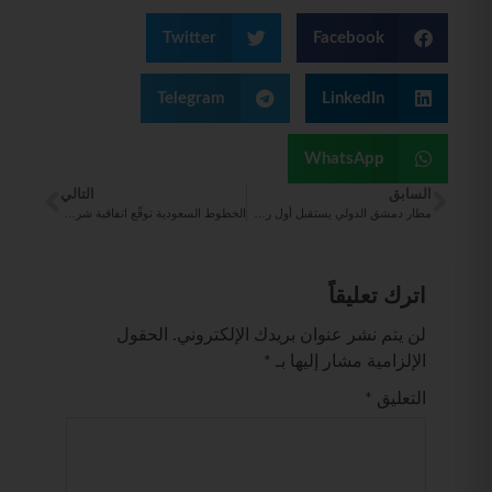
Twitter
Facebook
Telegram
LinkedIn
WhatsApp
السابق
التالي
مطار دمشق الدولي يستقبل أول رحلة جوية قادمة من النمسا واليونان
الخطوط السعودية توقّع اتفاقية شراكة مع “ويست جت” لتعزيز الربط الجوي الدولي
اترك تعليقاً
لن يتم نشر عنوان بريدك الإلكتروني.
الحقول
الإلزامية مشار إليها بـ
*
التعليق
*