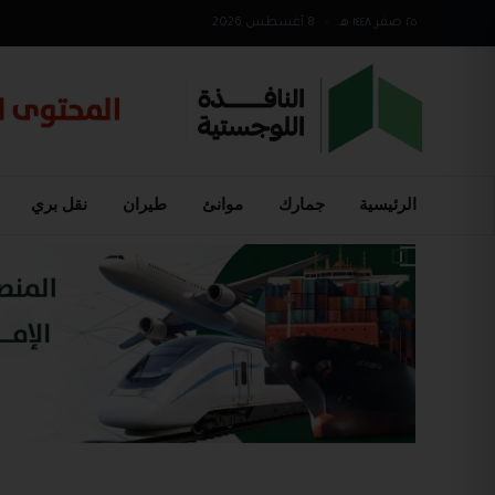
٢٥ صفر ١٤٤٨ هـ
•
8 أغسطس 2026
الرئيسية
جمارك
موانئ
طيران
نقل بري