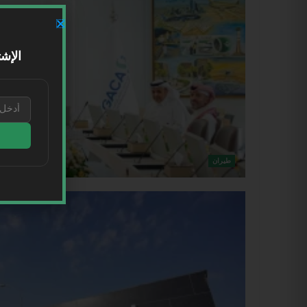
الإشت
طيران