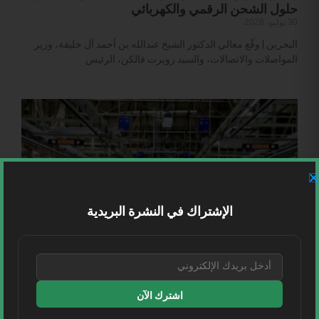
حلول الشحن الرقمي والكهربائي
30 يوليو، 2026
البحرين | وقّع معالي الدكتور الشيخ عبدالله بن أحمد آل خليفة، وزير
المواصلات والاتصالات، والسيد روبرت فالكن، الرئيس
الإشتراك في النشرة البريدية
سوريا توقع اتفاقية مع “Yutong” الصينية لتأسيس
مصنع حديث لصناعة المركبات
22 يوليو، 2026
اشترك الآن
سوريا | أعلنت الشركة السورية لصناعة السيارات “SCAI” التابعة