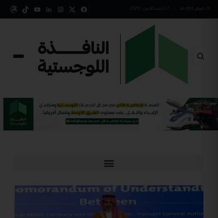
٢٤ صفر ١٤٤٨ هـ
•
7 أغسطس 2026