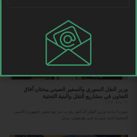
للصندوق السيادي، توقيع عقد شراكة مع شركة “Yutong” الصينية،
وزير النقل السوري والسفير الصيني يبحثان آفاق
التعاون في مشاريع النقل والبنية التحتية
21 يوليو، 2026
سوريا | بحث وزير النقل الدكتور يعرب بدر مع سفير جمهورية الصين
الشعبية لدى سورية شي هونغوي، سبل