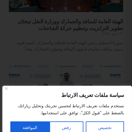
الهيئة العامة للمنافذ والجمارك ووزارة النقل تبحثان
تطوير الترانزيت وتنظيم حركة الشاحنات
30 يونيو، 2026
سوريا | استقبل رئيس الهيئة العامة للمنافذ والجمارك، السيد قتيبة
بدوي، يرافقه معاوناه لشؤون المنافذ وشؤون الجمارك، وفداً
سياسة ملفات تعريف الارتباط
نستخدم ملفات تعريف الارتباط لتحسين تجربتك وتحليل زياراتك.
بالضغط على "قبول الكل"، توافق على استخدامها.
تخصيص
رفض
الموافقة
مجموعة موانئ أبوظبي تؤسس شبكة لوجستية برية