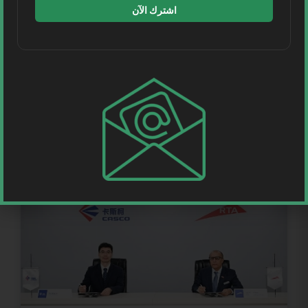
اشترك الآن
الرئيس التنفيذي لـ”سار” يحصد جائزة CEO Award
2026 من مجلس السلامة البريطاني
السعودية | حصد الرئيس التنفيذي للخطوط الحديدية السعودية
“سار” الدكتور بشار بن خالد المالك جائزة CEO Award 2026
28 يونيو، 2026