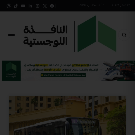
٢٢ صفر ١٤٤٨ هـ
•
6 أغسطس 2026