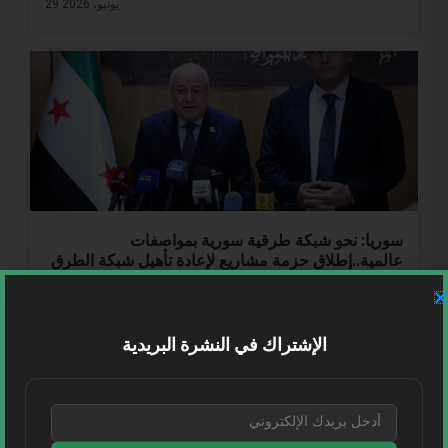
29 يونيو، 2026
سوريا: نحو شبكة طرقية سورية بمواصفات
عالمية..إطلاق حزمة مشاريع لإعادة تأهيل شبكة الطرق
المركزية
سوريا | عقد وزير النقل الدكتور يعرب بدر، برفقة مدير المؤسسة
العامة للمواصلات الطرقية المهندس معاذ نجّار، مؤتمراً
الإشتراك في النشرة البريدية
28 يونيو، 2026