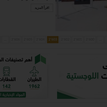
اقرأ المزيد
…
2٬606
2٬605
2٬604
2٬603
2٬602
2٬601
2٬600
…