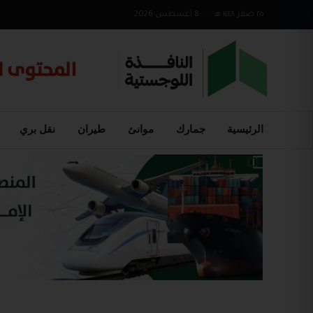
٢٥ صفر ١٤٤٨ هـ
•
8 أغسطس 2026
الرئيسية
جمارك
موانئ
طيران
نقل بري