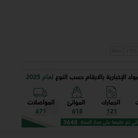
Next
2٬945