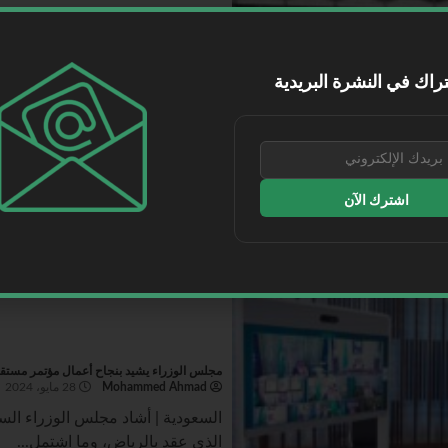
لوفتهانزا تعيد المشروبات المجانية إلى الدرجة ا
Mohammed Ahmad
28 مايو، 2024
راك في النشرة البريدية
طيران | أعلنت شركة “لوفتهانزا” الأ
مشروبات مجانية على الدرجة...
اقرأ المزيد
اشترك الآن
مجلس الوزراء‬⁩ يشيد بنجاح أعمال مؤتمر مستقبل الطيران (2024) 
Mohammed Ahmad
28 مايو، 2024
الذي عقد بالرياض، وما اشتمل...