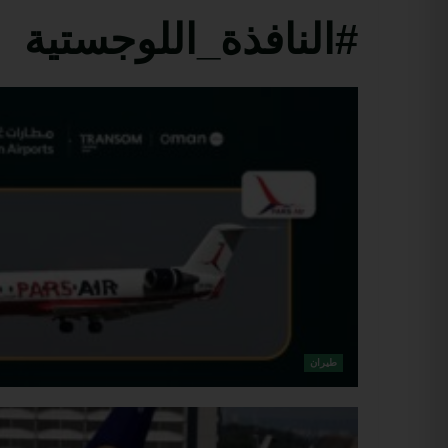
#النافذة_اللوجستية
طيران