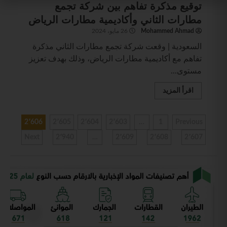
توقيع مذكرة تفاهم بين شركة تجمع
مطارات الثاني وأكاديمية مطارات الرياض
Mohammed Ahmad
26 مايو، 2024
السعودية | وقعت شركة تجمع مطارات الثاني مذكرة
تفاهم مع أكاديمية مطارات الرياض، وذلك بهدف تعزيز
مستوى...
اقرأ المزيد
2٬606
2٬605
2٬604
2٬603
…
1
Previous
Next
2٬940
…
2٬609
2٬608
2٬607