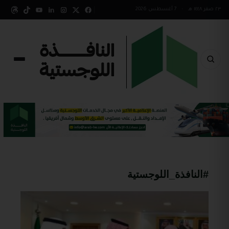
٢٣ صفر ١٤٤٨ هـ
•
7 أغسطس 2026
#النافذة_اللوجستية