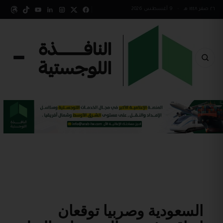
٢٦ صفر ١٤٤٨ هـ
•
9 أغسطس 2026
السعودية وصربيا توقعان