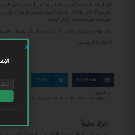
الإمارات |
للوضع الحالي وإغلاق المجال الجوي.وتضم قائمة الدول إيران،
جورجيا، قيرغيزستان وكازاخستان.
وقد تواجه بعض الرحلات الأخرى تأخيرات أو تغييرات في م
النافذة اللوجستية
الإشت
kedIn
Twitter
Facebook
السابق
الموانئ تعقد اجتماعا طارئا لبحث الاستعدادات في ظل الظروف الاقليمية الراهنة
اترك تعليقاً
لن يتم نشر عنوان بريدك الإلكتروني.
الحقول الإلزامية مشا