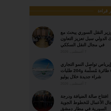
ر قراءة
زير النقل السوري يبحث مع
نك الدولي سبل تعزيز التعاون
في مجال النقل السككي
7 أغسطس، 2026
إيرباص تواصل النمو التجاري
بـ67 طائرة مُسلّمة و204 طلبات
شراء جديدة خلال يوليو
7 أغسطس، 2026
افتتاح صالة الضيافة ودرجة
ال الأعمال للخطوط الجوية
السورية في مطار دمشق