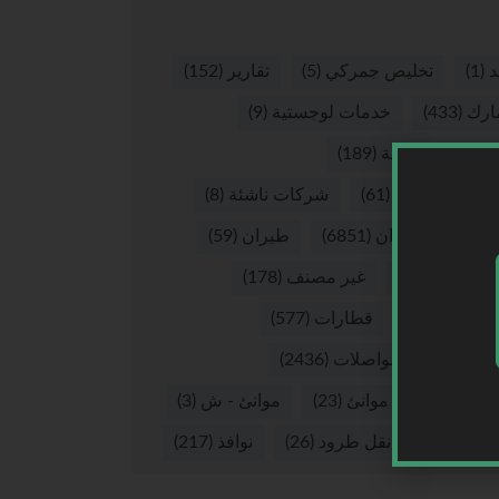
د
(1)
تخليص جمركي
(5)
تقارير
(152)
ارك
(433)
خدمات لوجستية
(9)
صيات لوجستية
(189)
كات لوجستية
(61)
شركات ناشئة
(8)
ق
(8)
طيران
(6851)
طيران
(59)
ران - ش
(16)
غير مصنف
(178)
يوهات
(265)
قطارات
(577)
لات
(37)
مواصلات
(2436)
نئ
(2874)
موانئ
(23)
موانئ - ش
(3)
 بري
(56)
نقل طرود
(26)
نوافذ
(217)