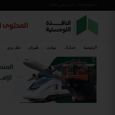
٢٤ صفر ١٤٤٨ هـ
•
7 أغسطس 2026
الرئيسية
جمارك
موانئ
طيران
نقل بري