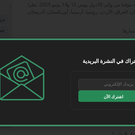
أعلنت “العربية للطيران” عن إلغاء رحلاتها الجوية مؤقتا من وإلى 10دول يومي 13 و14 يونيو 2025، نظرا
 العراق، الأردن، روسيا، أرمينيا، أوزبكستان، أذربيجان،
بري
سارها.
جم
شخ
شر
راك في النشرة البريدية
طر
طي
WhatsApp
Telegram
Lin
فيد
التالي
اشترك الآن
مقا
الفقعان: وضع الرحلات مستقر وخطط الطوارئ جاهزة للتفعيل إن تطورت الأوضاع الخارجية
موا
نقل
ر إليها بـ
*