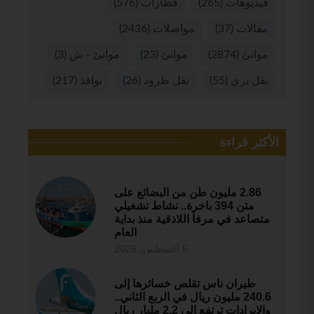
فيديوهات
(265)
قطارات
(576)
مقالات
(37)
مواصلات
(2436)
موانئ
(2874)
موانئ
(23)
موانئ - ش
(3)
نقل بري
(55)
نقل طرود
(26)
نوافذ
(217)
الأكثر قراءة
2.86 مليون طن من البضائع على
متن 394 باخرة.. نشاط تشغيلي
متصاعد في مرفأ اللاذقية منذ بداية
العام
5 أغسطس، 2026
طيران ناس تقلص خسائرها إلى
240.6 مليون ريال في الربع الثاني..
والإيرادات ترتفع إلى 2.2 مليار ريال