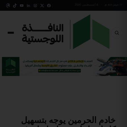
٢٢ صفر ١٤٤٨ هـ
•
6 أغسطس 2026
‏‎خادم الحرمين يوجه بتسهيل