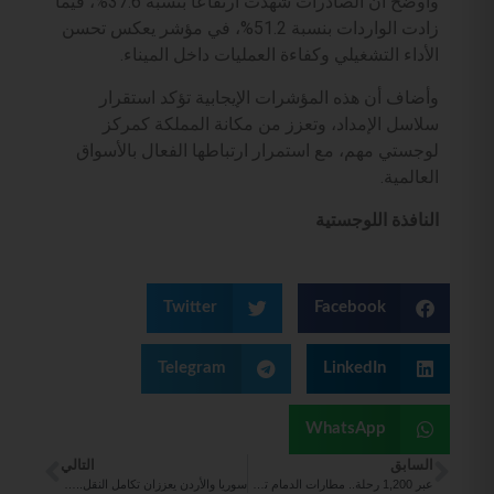
وأوضح أن الصادرات شهدت ارتفاعًا بنسبة 37.6%، فيما
زادت الواردات بنسبة 51.2%، في مؤشر يعكس تحسن
الأداء التشغيلي وكفاءة العمليات داخل الميناء.
وأضاف أن هذه المؤشرات الإيجابية تؤكد استقرار
سلاسل الإمداد، وتعزز من مكانة المملكة كمركز
لوجستي مهم، مع استمرار ارتباطها الفعال بالأسواق
العالمية.
النافذة اللوجستية
Twitter
Facebook
Telegram
LinkedIn
WhatsApp
السابق
التالي
عبر 1,200 رحلة.. مطارات الدمام تستقبل 150 ألف مسافر على متن الناقلات الخليجية
سوريا والأردن يعززان تكامل النقل.. خطوات عملية نحو التشغيل المباشر وتحديث الممرات الإقليمية