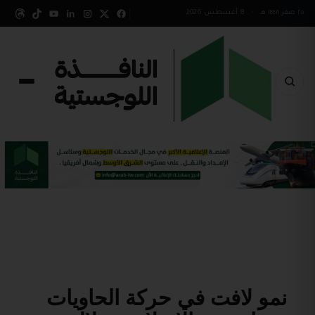
٢٥ صفر ١٤٤٨ هـ
•
8 أغسطس 2026
نمو لافت في حركة الحاويات