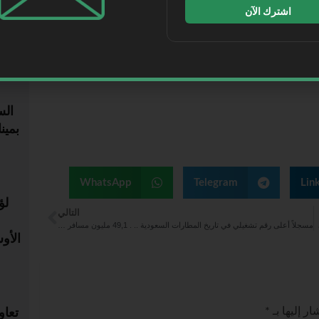
اشترك الآن
الأكث
قوم به المملكة ممثلة بمركز الملك سلمان للإغاثة تجاه
ال
بمين
WhatsApp
Telegram
Lin
التالي
مسجلاً أعلى رقم تشغيلي في تاريخ المطارات السعودية .. . 49,1 مليون مسافر عبر مطار الملك عبدالعزيز خلال 2024
الأو
تعاو
ر إليها بـ
*