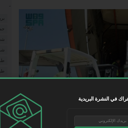
بري
جم
شخ
شر
طر
طي
فيد
مقا
راك في النشرة البريدية
موا
نقل