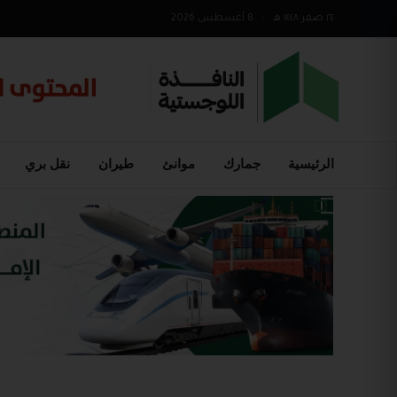
٢٤ صفر ١٤٤٨ هـ
•
8 أغسطس 2026
الرئيسية
جمارك
موانئ
طيران
نقل بري