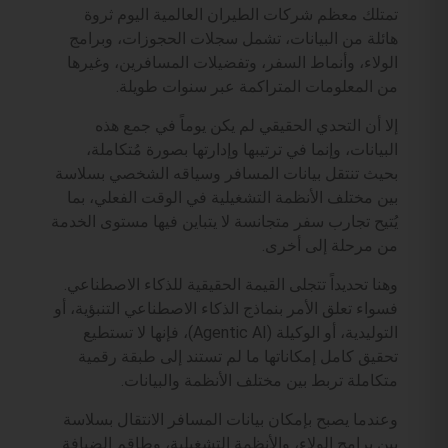
تمتلك معظم شركات الطيران العالمية اليوم ثروة
هائلة من البيانات، تشمل سجلات الحجوزات، وبرامج
الولاء، وأنماط السفر، وتفضيلات المسافرين، وغيرها
من المعلومات المتراكمة عبر سنوات طويلة.
إلا أن التحدي الحقيقي لم يكن يوماً في جمع هذه
البيانات، وإنما في ترتيبها وإدارتها بصورة مُتكاملة،
بحيث تنتقل بيانات المسافر وسياقه الشخصي بسلاسة
بين مختلف الأنظمة التشغيلية في الوقت الفعلي، بما
يُتيح تجارب سفر متجانسة لا يتباين فيها مستوى الخدمة
من مرحلة إلى أخرى.
وهنا تحديداً تتجلى القيمة الحقيقية للذكاء الاصطناعي.
فسواء تعلق الأمر بنماذج الذكاء الاصطناعي التنبؤية، أو
التوليدية، أو الوكيلة (Agentic AI)، فإنها لا تستطيع
تحقيق كامل إمكاناتها ما لم تستند إلى طبقة رقمية
متكاملة تربط بين مختلف الأنظمة والبيانات.
وعندما يصبح بإمكان بيانات المسافر الانتقال بسلاسة
بين برامج الولاء، والأنظمة التشغيلية، وطاقم الضيافة