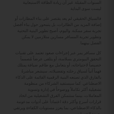
السنوات المقبلة. غير أن زيادة الطاقة الاستيعابية
ليست سوى البداية.
فالسباق الحقيقي لم يعد يقتصر على بناء المطارات أو
إضافة المزيد من الطائرات، بل يتمحور حول بناء أفضل
تجربة سفر ممكنة. واليوم، أصبح تطوير البنية التحتية
وتطوير تجربة المسافر مسارين متلازمين لا يمكن
الفصل بينهما.
كل مسافر يمر عبر إجراءات صعود تعتمد على تقنيات
التحقق البيومتري بسلاسة، أو يتلقى عرضاً مُصمماً
خصيصاً لاحتياجاته، أو يتعامل مع طاقم ضيافة يمتلك
فهماً آنياً لسياق رحلته وتفضيلاته، سيشعر مباشرةً
بالفارق الذي تصنعه البنية الرقمية القائمة على الذكاء
الاصطناعي. كما سيستفيد الشركاء من منظومة
تشغيلية أكثر تكاملاً ووضوحاً في إدارة وتسوية
المعاملات، بينما ستتمكن الفرق التشغيلية من اتخاذ
قرارات أسرع وأكثر دقة اعتماداً على أدوات مدعومة
بالذكاء الاصطناعي، بما يعزز مستويات الكفاءة ويرتقي
بجودة الخدمات.