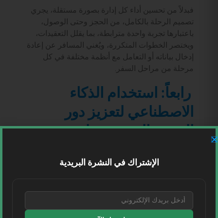
فبدلاً من تحسين أداء كل إدارة بصورة مستقلة، يجري
تصميم الرحلة بالكامل، من الحجز وحتى الوصول،
باعتبارها تجربة واحدة مترابطة، بما يقلل التعقيدات،
ويختصر الخطوات المتكررة، ويُغني المسافر عن إعادة
إدخال بياناته أو التعامل مع أنظمة مختلفة في كل
مرحلة من مراحل السفر.
رابعاً: استخدام الذكاء
الاصطناعي لتعزيز دور
العنصر البشري، وليس
استبداله
الإشتراك في النشرة البريدية
فالهدف الحقيقي لا يتمثل في الأتمتة بحد ذاتها، وإنما
في تمكين الموظفين من تقديم خدمات أكثر سرعة
واستجابةً وقرباً من احتياجات المسافر، بما يجعل
تجربته أكثر تميزاً وإنسانية.