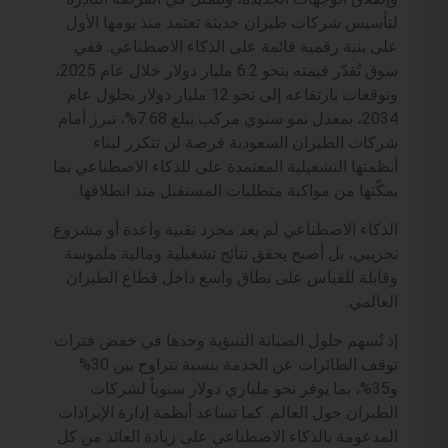
لتأسيس شركات طيران حديثة تعتمد منذ يومها الأول
على بنية رقمية قائمة على الذكاء الاصطناعي. ففي
سوق تُقدّر قيمته بنحو 6.2 مليار دولار خلال عام 2025،
وتوقعات بارتفاعه إلى نحو 12 مليار دولار بحلول عام
2034، بمعدل نمو سنوي مركب يبلغ 7.68%، تبرز أمام
شركات الطيران السعودية فرصة لن تتكرر لبناء
أنظمتها التشغيلية المعتمدة على للذكاء الاصطناعي بما
يمكّنها من مواكبة متطلبات المستقبل منذ انطلاقها.
الذكاء الاصطناعي لم يعد مجرد تقنية واعدة أو مشروع
تجريبي، بل أصبح يحقق نتائج تشغيلية ومالية ملموسة
وقابلة للقياس على نطاق واسع داخل قطاع الطيران
العالمي.
إذ تُسهم حلول الصيانة التنبؤية وحدها في خفض فترات
توقف الطائرات عن الخدمة بنسبة تتراوح بين 30%
و35%، بما يوفر نحو ملياري دولار سنوياً لشركات
الطيران حول العالم. كما تساعد أنظمة إدارة الإيرادات
المدعومة بالذكاء الاصطناعي على زيادة العائد من كل