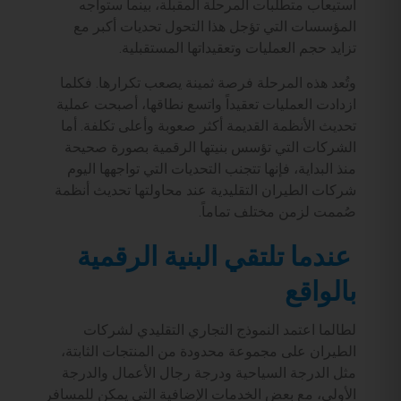
استيعاب متطلبات المرحلة المقبلة، بينما ستواجه
المؤسسات التي تؤجل هذا التحول تحديات أكبر مع
تزايد حجم العمليات وتعقيداتها المستقبلية.
وتُعد هذه المرحلة فرصة ثمينة يصعب تكرارها. فكلما
ازدادت العمليات تعقيداً واتسع نطاقها، أصبحت عملية
تحديث الأنظمة القديمة أكثر صعوبة وأعلى تكلفة. أما
الشركات التي تؤسس بنيتها الرقمية بصورة صحيحة
منذ البداية، فإنها تتجنب التحديات التي تواجهها اليوم
شركات الطيران التقليدية عند محاولتها تحديث أنظمة
صُممت لزمن مختلف تماماً.
عندما تلتقي البنية الرقمية
بالواقع
لطالما اعتمد النموذج التجاري التقليدي لشركات
الطيران على مجموعة محدودة من المنتجات الثابتة،
مثل الدرجة السياحية ودرجة رجال الأعمال والدرجة
الأولى، مع بعض الخدمات الإضافية التي يمكن للمسافر