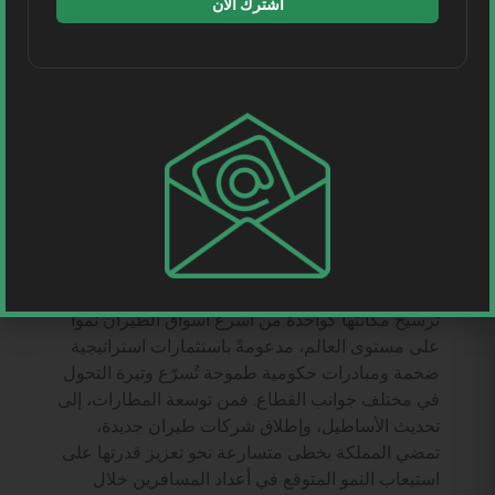
اشترك الآن
تنجح تطبيقات الذكاء الاصطناعي عندما تعمل جميع
نقاط التفاعل ضمن منظومة واحدة تتشارك البيانات
وتتحدث اللغة نفسها.
ولذلك، فإن السؤال الأهم لم يعد: كيف يمكن إضافة
المزيد من تطبيقات الذكاء الاصطناعي؟ بل أصبح: كيف
يمكن إرساء بنية رقمية تجعل الذكاء الاصطناعي جزءاً
أصيلاً من تجربة السفر بأكملها؟
فرصة قد لا تتكرر
تواصل صناعة الطيران في المملكة العربية السعودية
ترسيخ مكانتها كواحدة من أسرع أسواق الطيران نمواً
على مستوى العالم، مدعومةً باستثمارات استراتيجية
ضخمة ومبادرات حكومية طموحة تُسرّع وتيرة التحول
في مختلف جوانب القطاع. فمن توسعة المطارات، إلى
تحديث الأساطيل، وإطلاق شركات طيران جديدة،
تمضي المملكة بخطى متسارعة نحو تعزيز قدرتها على
استيعاب النمو المتوقع في أعداد المسافرين خلال