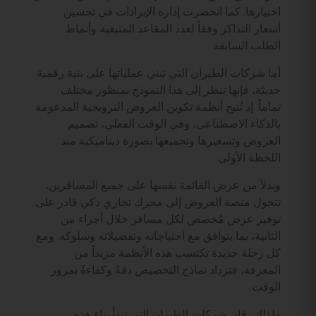
اختيارها. كما انحصرت إدارة الإيرادات في تحسين
أسعار التذاكر وفقاً لعدد المقاعد المتبقية وأنماط
الطلب السابقة.
أما شركات الطيران التي تبني عملياتها على بنية رقمية
حديثة، فإنها تنظر إلى هذا النموذج بمنظور مختلف
تماماً. إذ تُتيح أنظمة تكوين العروض الترويجية المدعومة
بالذكاء الاصطناعي، وفي الوقت الفعلي، تصميم
العروض وتسعيرها وتجميعها بصورة ديناميكية منذ
اللحظة الأولى.
وبدلاً من عرض القائمة نفسها على جميع المسافرين،
تتحول منصة العروض إلى محرك تجاري ذكي قادر على
توفير عرض مُخصص لكل مسافر خلال أجزاء من
الثانية، بما يتوافق مع احتياجاته وتفضيلاته وسلوكه. ومع
كل رحلة جديدة تكتسب هذه الأنظمة مزيداً من
المعرفة، فتزداد نماذج التخصيص دقةً وكفاءةً بمرور
الوقت.
ولذلك، فإن شركات الطيران التي تبدأ بناء هذه