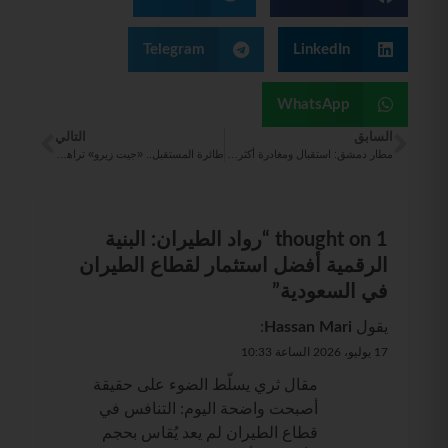
Telegram
LinkedIn
WhatsApp
السابق
التالي
مطار دمشق: استقبال ومغادرة أكثر من 187 ألف مسافر بمشاركة 14 شركة طيران خلال يونيو 2026
طائرة المستقبل.. «جيت زيرو» تراهن على تصميم جديد لقلب صناعة الطيران
1 thought on “
رواد الطيران: البنية
الرقمية أفضل استثمار لقطاع الطيران
في السعودية
”
يقول
Hassan Mari
:
17 يوليو، 2026 الساعة 10:33
مقال ثري يسلّط الضوء على حقيقة
أصبحت واضحة اليوم: التنافس في
قطاع الطيران لم يعد يُقاس بحجم