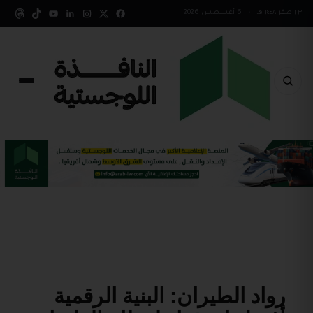
٢٣ صفر ١٤٤٨ هـ
•
6 أغسطس 2026
رواد الطيران: البنية الرقمية