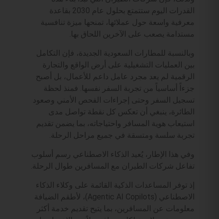
القدرات اليوم ستتمتع بحلول عام 2030 بقاعدة
معرفية واسعة حول عملائها، تمنحها ميزة تنافسية
مستدامة يصعب على الآخرين اللحاق بها.
وبالنسبة للمطارات السعودية الجديدة، فإن التكامل
بين العمليات التشغيلية على أرض الواقع والتجارة
الرقمية لم يعد مجرد عامل داعم للأعمال، بل أصبح
جزءاً أساسياً من تجربة السفر نفسها. فمنذ لحظة
تسجيل السفر وحتى إجراءات الفحص الأمني وصعود
الطائرة، ينبغي أن تعكس كل نقطة تواصل مدى
استيعاب هوية المسافر واحتياجاته، بما يضمن تقديم
تجربة سلسة ومتسقة في جميع مراحل الرحلة.
وفي هذا الإطار، يُعيد الذكاء الاصطناعي رسم أسلوب
تفاعل شركات الطيران مع المسافرين طوال الرحلة.
إذ توفر المساعدات الذكية القائمة على وكلاء الذكاء
الاصطناعي (Agentic AI Copilots)، لأطقم الضيافة
معلومات عن المسافرين، بما يتيح تقديم خدمة أكثر