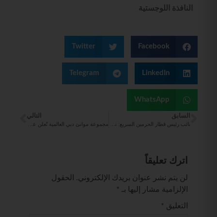
النافذة اللوجستية
Twitter
Facebook
Telegram
LinkedIn
WhatsApp
السابق
التالي
نائب رئيس قطار الحرمين السريع: نستهدف الوصول إلى 120 رحلة باليوم لنقل المعتمرين والزوار بين مكة والمدينة
مجموعة موانئ دبي العالمية تُعلن عن نتائج مالية مرنة لعام 2023
اترك تعليقاً
لن يتم نشر عنوان بريدك الإلكتروني.
الحقول
الإلزامية مشار إليها بـ
*
التعليق
*