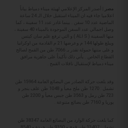
مصر |
أصدر المركز الإعلامي لهيئة ميناء دمياط بياناً
اعلاميا جاء فيه ان الميناء استقبل خلال الـ 24 ساعة
الماضية عدد 10 سفن .. بينما غادر عدد 11 سفينة ، كما
وصل اجمالي عدد السفن الموجودة بالميناء 40 سفينة ،
منها السفينة ( ALI S ) و التي ترفع علم سان كيتس
ويبلغ طولها 144 م وعرضها 21 م القادمة من اوكرانيا
و على متنها حمولة تقدر بـ 7066 طن من القمح لصالح
القطاع الخاص .. يأتي ذلك تأكيداً على جاهزية مرافق
ميناء دمياط لإستقبال ناقلات القمح .
وقد بلغت حركة الصادر من البضائع العامة 15964 طن
تشمل : 1270 طن ملح معبأ و 1048 طن علف بنجر و
723 طن رمل و 3563 طن جبس معبأ و 2200 طن
يوريا و 7160 طن بضائع متنوعة .
كما بلغت حركة الوارد من البضائع العامة 38347 طن
تشمل : 13407 طن قمح و 9350 طن خردة و 8540