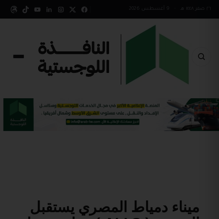
٢٦ صفر ١٤٤٨ هـ
•
9 أغسطس 2026
ميناء دمياط المصري يستقبل